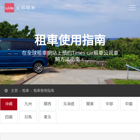
租車使用指南
在全球租車網站上預約Times car租車公司車
輛方法指南。
主頁
租車
租車使用指南
沖繩
九州
關西
北海道
關東
中部
中國
四國
対馬
東北