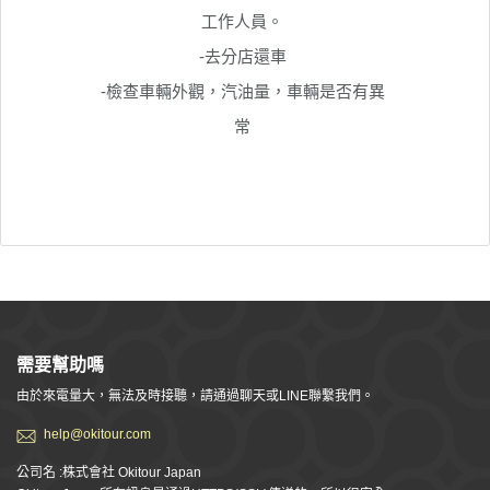
工作人員。
-去分店還車
-檢查車輛外觀，汽油量，車輛是否有異
常
需要幫助嗎
由於來電量大，無法及時接聽，請通過聊天或LINE聯繫我們。
help@okitour.com
公司名 :株式會社 Okitour Japan