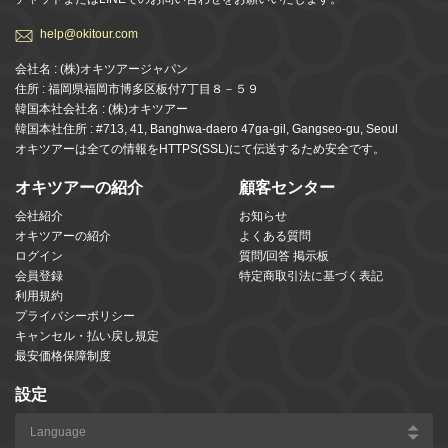
help@okitour.com
会社名 : (株)オキツアージャパン
住所 : 福岡県福岡市博多区板付7丁目８－５９
韓国本社会社名 : (株)オキツアー
韓国本社住所 : #713, 41, Banghwa-daero 47ga-gil, Gangseo-gu, Seoul
オキツアーは全ての情報をHTTPS(SSL)にて伝送するため安全です。
オキツアーの紹介
顧客センター
会社紹介
お知らせ
オキツアーの紹介
よくある質問
ログイン
質問/回答 掲示板
会員登録
特定商取引法に基づく表記
利用規約
プライバシーポリシー
キャンセル・払い戻し規定
最安価格保障制度
設定