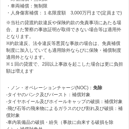
・車両補償：無制限
・人身傷害補償：１名限度額 3,000万円まで(定員まで)
※当社の貸渡約款違反や保険約款の免責事項にあたる場
合、また警察の事故証明が取得できない場合等は適用外
となります。
※約款違反、法令違反等悪質な事故の場合は、免責補償
制度に加入していても適用除外ならびに保険・補償制度
適用外となります。
※１回の貸渡で、2回以上事故を起こした場合は更に負担
額は増えます
・ノン・オペレーションチャージ(NOC)：
免除
-タイヤのパンク及びバースト：補償対象
-
タイヤホイール及びホイールキャップの破損：
補償対象
-飛び石等の飛来物によるガラスのひび割れ及び破損：
補
償対象
-車内装備品の破損・紛失（事故に由来する破損を除