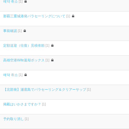
예약 취소
[1]
那覇三重城港発パラセーリングについて
[1]
事前確認
[1]
定額送迎（往復）見積依頼
[1]
高雄空港Wife返却ボックス
[1]
예약 취소
[1]
【北部発】瀬底島でパラセーリング＆クリアーサップ
[1]
掲載はいかさまですか？
[1]
予約取り消し
[1]