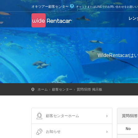
オキツアー顧客センター
チャットまたはLINEでのお問い合わせをお願い
レン
WideRenta
ホーム
顧客センター
質問/回答 掲示板
顧客センターホーム
質問/回答
No
お知らせ