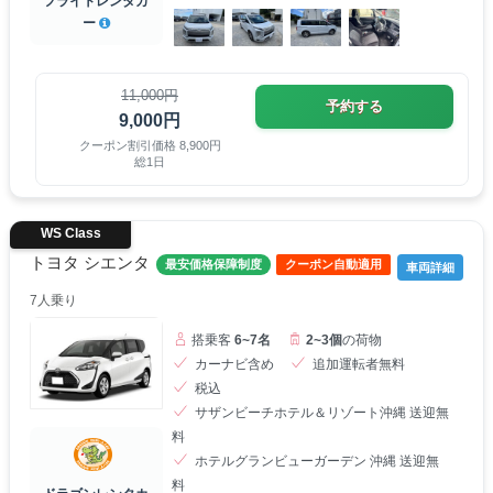
フライトレンタカ
ー
11,000円
予約する
9,000円
クーポン割引価格 8,900円
総1日
WS Class
トヨタ シエンタ
最安価格保障制度
クーポン自動適用
車両詳細
7人乗り
搭乗客
6~7名
2~3個
の荷物
カーナビ含め
追加運転者無料
税込
サザンビーチホテル＆リゾート沖縄 送迎無
料
ホテルグランビューガーデン 沖縄 送迎無
料