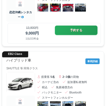
スマートフォンホルダー
恋恋沖縄レンタカ
ー
13,800円
予約する
9,000円
1泊2日料金
EB2 Class
ハイブリッド車
車両詳細
SHUTTLE 等 同等クラス
搭乗客
5名
2~3個
の荷物
カーナビ含め
追加運転者無料
税込
免責補償含め
バックモニター
Bluetooth
スマートフォンホルダー