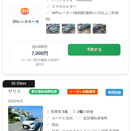
バックモニター/Bluetooth
スマホホルダー
WIFIルーター(無制限)無料(２日以上ご利用
時)
ZHレンタカー
20,000円
予約する
7,000円
クーポン割引価格 6,900円
総1日
S1 Class
ヤリス
最安価格保障制度
クーポン自動適用
車両詳細
2024年式
搭乗客
5名
2個
の荷物
カーナビ含め
追加運転者無料
税込