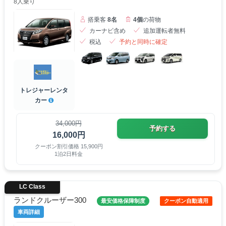
8人乗り
搭乗客
8名
4個
の荷物
カーナビ含め
追加運転者無料
税込
予約と同時に確定
トレジャーレンタ
カー
34,000円
予約する
16,000円
クーポン割引価格 15,900円
1泊2日料金
LC Class
ランドクルーザー300
最安価格保障制度
クーポン自動適用
車両詳細