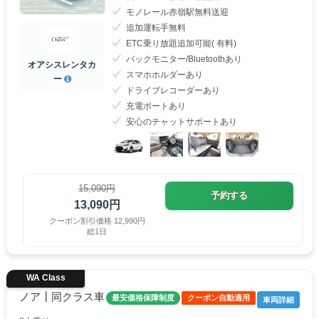
モノレール赤嶺駅無料送迎
追加運転手無料
ETC乗り放題追加可能( 有料)
バックモニター/Bluetoothあり
オアシスレンタカ
スマホホルダーあり
ー
ドライブレコーダーあり
充電ポートあり
安心のチャットサポートあり
15,090円
予約する
13,090円
クーポン割引価格 12,990円
総1日
WA Class
ノア┃同クラス車
最安価格保障制度
クーポン自動適用
車両詳細