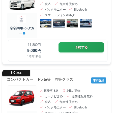
税込
免責補償含め
バックモニター
Bluetooth
スマートフォンホルダー
恋恋沖縄レンタカ
ー
11,800円
予約する
9,000円
1泊2日料金
S Class
コンパクトカー ㅣPorte等 同等クラス
車両詳細
搭乗客
5名
2個
の荷物
カーナビ含め
追加運転者無料
税込
免責補償含め
バックモニター
Bluetooth