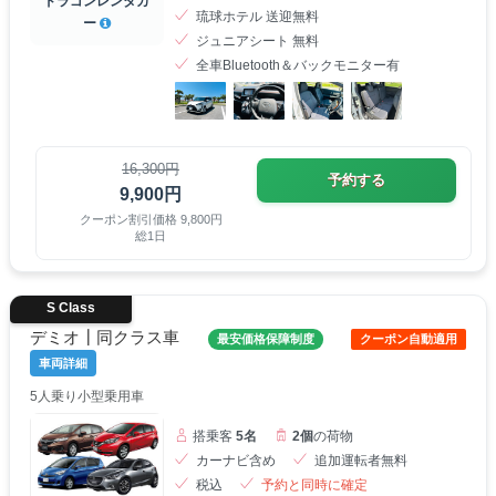
ドラゴンレンタカ
琉球ホテル 送迎無料
ー
ジュニアシート 無料
全車Bluetooth＆バックモニター有
16,300円
予約する
9,900円
クーポン割引価格 9,800円
総1日
S Class
デミオ┃同クラス車
最安価格保障制度
クーポン自動適用
車両詳細
5人乗り小型乗用車
搭乗客
5名
2個
の荷物
カーナビ含め
追加運転者無料
税込
予約と同時に確定