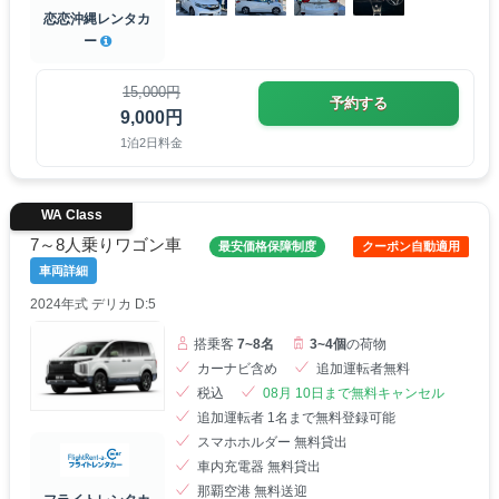
恋恋沖縄レンタカ
ー
15,000円
予約する
9,000円
1泊2日料金
WA Class
7～8人乗りワゴン車
最安価格保障制度
クーポン自動適用
車両詳細
2024年式 デリカ D:5
搭乗客
7~8名
3~4個
の荷物
カーナビ含め
追加運転者無料
税込
08月 10日まで無料キャンセル
追加運転者 1名まで無料登録可能
スマホホルダー 無料貸出
車内充電器 無料貸出
那覇空港 無料送迎