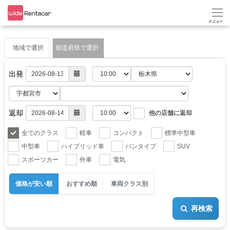
地域で選択
都道府県で選択
出発
返却
他の店舗に返却
全てのクラス
軽車
コンパクト
標準中型車
中型車
ハイブリッド車
バンタイプ
SUV
スポーツカー
外車
電気
価格が安い順
おすすめ順
車両クラス別
再検索