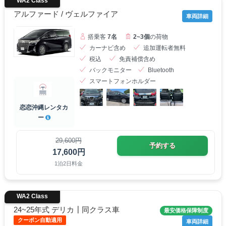
WA2 Class
アルファード / ヴェルファイア
車両詳細
搭乗客
7名
2~3個
の荷物
カーナビ含め
追加運転者無料
税込
免責補償含め
バックモニター
Bluetooth
スマートフォンホルダー
恋恋沖縄レンタカ
ー
29,600円
予約する
17,600円
1泊2日料金
WA2 Class
24~25年式 デリカ┃同クラス車
最安価格保障制度
クーポン自動適用
車両詳細