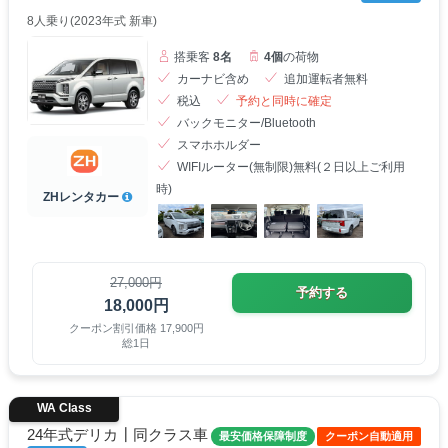
8人乗り(2023年式 新車)
搭乗客
8名
4個
の荷物
カーナビ含め
追加運転者無料
税込
予約と同時に確定
バックモニター/Bluetooth
スマホホルダー
WIFIルーター(無制限)無料(２日以上ご利用
時)
ZHレンタカー
27,000円
予約する
18,000円
クーポン割引価格 17,900円
総1日
WA Class
24年式デリカ┃同クラス車
最安価格保障制度
クーポン自動適用