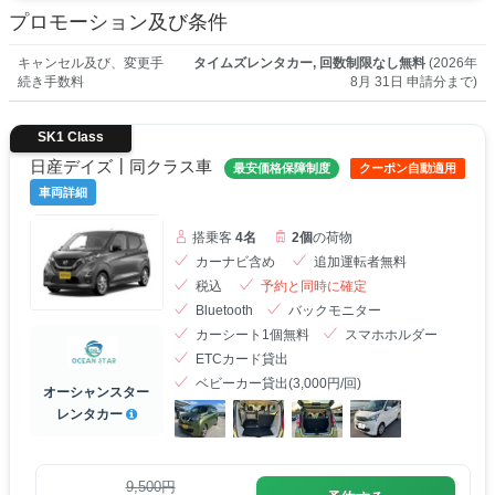
プロモーション及び条件
キャンセル及び、変更手
タイムズレンタカー, 回数制限なし無料
(2026年
続き手数料
8月 31日 申請分まで)
SK1 Class
日産デイズ┃同クラス車
最安価格保障制度
クーポン自動適用
車両詳細
搭乗客
4名
2個
の荷物
カーナビ含め
追加運転者無料
税込
予約と同時に確定
Bluetooth
バックモニター
カーシート1個無料
スマホホルダー
ETCカード貸出
ベビーカー貸出(3,000円/回)
オーシャンスター
レンタカー
9,500円