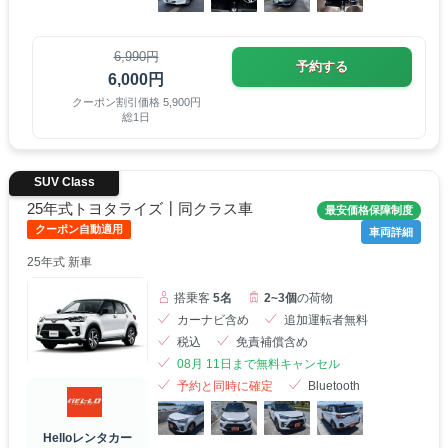
6,990円
予約する
6,000円
クーポン割引価格 5,900円
総1日
SUV Class
25年式トヨタライズ┃同クラス車
最安価格保障制度
クーポン自動適用
車両詳細
25年式 新車
搭乗客
5名
2~3個
の荷物
カーナビ含め
追加運転者無料
税込
免責補償含め
08月 11日まで無料キャンセル
予約と同時に確定
Bluetooth
Helloレンタカー