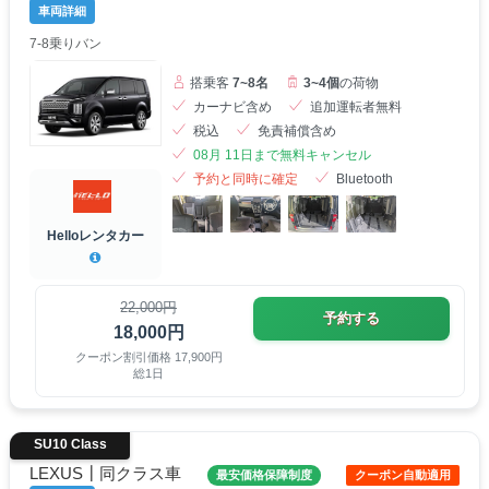
車両詳細
7-8乗りバン
搭乗客
7~8名
3~4個
の荷物
カーナビ含め
追加運転者無料
税込
免責補償含め
08月 11日まで無料キャンセル
予約と同時に確定
Bluetooth
Helloレンタカー
22,000円
予約する
18,000円
クーポン割引価格 17,900円
総1日
SU10 Class
LEXUS┃同クラス車
最安価格保障制度
クーポン自動適用