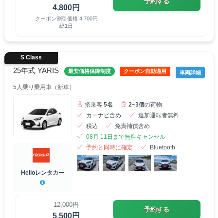
予約する
4,800円
クーポン割引価格 4,700円
総1日
S Class
25年式 YARIS
最安価格保障制度
クーポン自動適用
車両詳細
5人乗り乗用車（新車）
搭乗客
5名
2~3個
の荷物
カーナビ含め
追加運転者無料
税込
免責補償含め
08月 11日まで無料キャンセル
予約と同時に確定
Bluetooth
Helloレンタカー
12,000円
予約する
5,500円