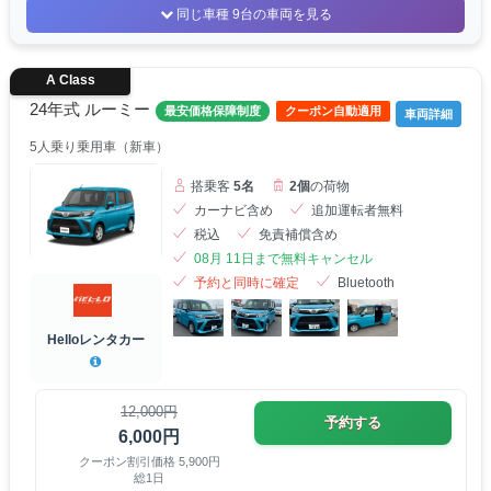
同じ車種 9台の車両を見る
A Class
24年式 ルーミー
最安価格保障制度
クーポン自動適用
車両詳細
5人乗り乗用車（新車）
搭乗客
5名
2個
の荷物
カーナビ含め
追加運転者無料
税込
免責補償含め
08月 11日まで無料キャンセル
予約と同時に確定
Bluetooth
Helloレンタカー
12,000円
予約する
6,000円
クーポン割引価格 5,900円
総1日