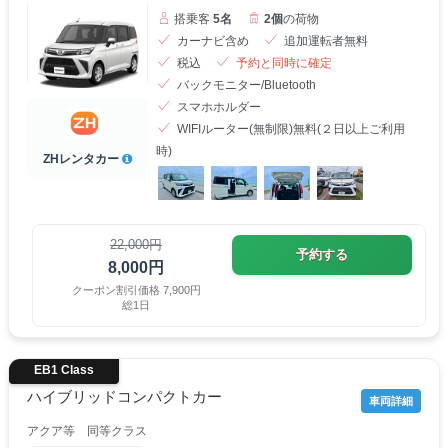
搭乗客
5名
2個
の荷物
カーナビ含め
追加運転者無料
税込
予約と同時に確定
バックモニター/Bluetooth
スマホホルダー
WIFIルーター(無制限)無料(２日以上ご利用
時)
ZHレンタカー
22,000円
予約する
8,000円
クーポン割引価格 7,900円
総1日
EB1 Class
ハイブリッドコンパクトカー
車両詳細
アクア等 同等クラス