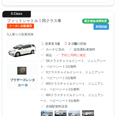
S Class
フィットシャトル┃同クラス車
最安価格保障制度
クーポン自動適用
車両詳細
5人乗り小型乗用車
搭乗客
5名
2~3個
の荷物
カーナビ含め
追加運転者無料
税込
予約と同時に確定
SKクラスチャイルドシート、ジュニアシー
ト、ベビーシート1台無料
Sクラスチャイルドシート、ジュニアシー
ト、ベビーシート2台無料
ブラザーズレンタ
WSクラスチャイルドシート、ジュニアシ
カー
ート、ベビーシート2台無料
WAクラスチャイルドシート、ジュニアシ
ート、ベビーシート3台無料
赤嶺駅無料送迎