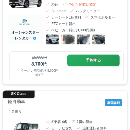
税込
予約と同時に確定
Bluetooth
バックモニター
カーシート1個無料
スマホホルダー
ETCカード貸出
ベビーカー貸出(3,000円/回)
オーシャンスター
レンタカー
15,000円
予約する
8,700円
クーポン割引価格 8,600円
総1日
SK Class
軽自動車
車両詳細
４名乗り
搭乗客
4名
2個
の荷物
カーナビ含め
追加運転者無料