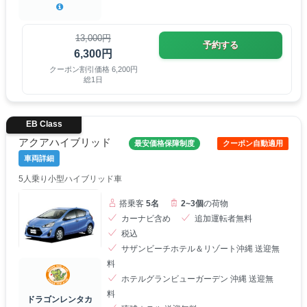
13,000円
予約する
6,300円
クーポン割引価格 6,200円
総1日
EB Class
アクアハイブリッド
最安価格保障制度
クーポン自動適用
車両詳細
5人乗り小型ハイブリッド車
搭乗客
5名
2~3個
の荷物
カーナビ含め
追加運転者無料
税込
サザンビーチホテル＆リゾート沖縄 送迎無
料
ホテルグランビューガーデン 沖縄 送迎無
料
ドラゴンレンタカ