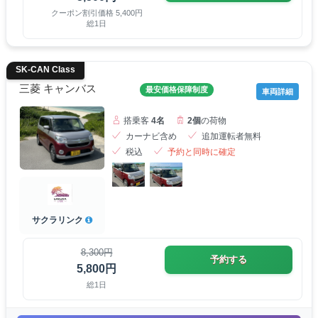
クーポン割引価格 5,400円
総1日
SK-CAN Class
三菱 キャンバス
最安価格保障制度
車両詳細
搭乗客
4名
2個
の荷物
カーナビ含め
追加運転者無料
税込
予約と同時に確定
サクラリンク
8,300円
予約する
5,800円
総1日