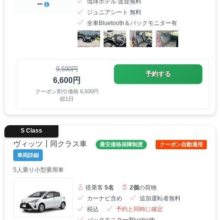
琉球ホテル 送迎無料
ー
ジュニアシート 無料
全車Bluetooth＆バックモニター有
9,590円
予約する
6,600円
クーポン割引価格 6,500円
総1日
S Class
ヴィッツ┃同クラス車
最安価格保障制度
クーポン自動適用
車両詳細
5人乗り小型乗用車
搭乗客
5名
2個
の荷物
カーナビ含め
追加運転者無料
税込
予約と同時に確定