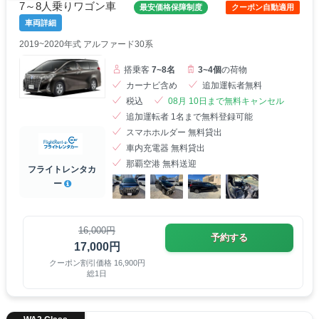
7～8人乗りワゴン車
最安価格保障制度
クーポン自動適用
車両詳細
2019~2020年式 アルファード30系
搭乗客
7~8名
3~4個
の荷物
カーナビ含め
追加運転者無料
税込
08月 10日まで無料キャンセル
追加運転者 1名まで無料登録可能
スマホホルダー 無料貸出
車内充電器 無料貸出
那覇空港 無料送迎
フライトレンタカ
ー
16,000円
予約する
17,000円
クーポン割引価格 16,900円
総1日