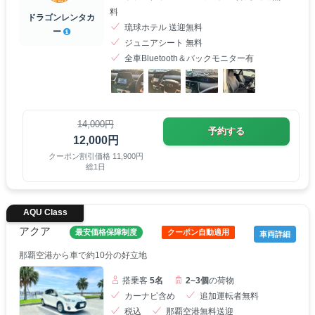
料
ドラゴンレンタカ
琉球ホテル 送迎無料
ー
ジュニアシート 無料
全車Bluetooth＆バックモニター有
14,000円
予約する
12,000円
クーポン割引価格 11,900円
総1日
AQU Class
アクア
最安価格保障制度
クーポン自動適用
車両詳細
那覇空港から車で約10分の好立地
搭乗客
5名
2~3個
の荷物
カーナビ含め
追加運転者無料
税込
那覇空港無料送迎