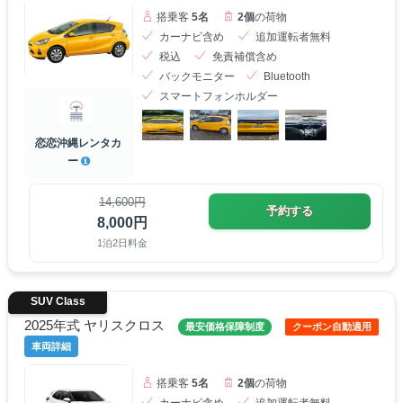
搭乗客
5名
2個
の荷物
カーナビ含め
追加運転者無料
税込
免責補償含め
バックモニター
Bluetooth
スマートフォンホルダー
恋恋沖縄レンタカ
ー
14,600円
予約する
8,000円
1泊2日料金
SUV Class
2025年式 ヤリスクロス
最安価格保障制度
クーポン自動適用
車両詳細
搭乗客
5名
2個
の荷物