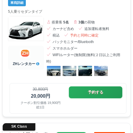
車両詳細
5人乗りセダンタイプ
搭乗客
5名
3個
の荷物
カーナビ含め
追加運転者無料
税込
予約と同時に確定
バックモニター/Bluetooth
スマホホルダー
WIFIルーター(無制限)無料(２日以上ご利用
時)
ZHレンタカー
30,800円
予約する
20,000円
クーポン割引価格 19,900円
総1日
SK Class