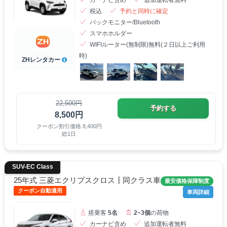
カーナビ含め
追加運転者無料
税込
予約と同時に確定
バックモニター/Bluetooth
スマホホルダー
WIFIルーター(無制限)無料(２日以上ご利用
時)
ZHレンタカー
22,500円
予約する
8,500円
クーポン割引価格 8,400円
総1日
SUV-EC Class
25年式 三菱エクリプスクロス┃同クラス車
最安価格保障制度
クーポン自動適用
車両詳細
搭乗客
5名
2~3個
の荷物
カーナビ含め
追加運転者無料