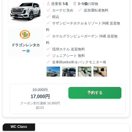
搭乗客
5名
3~5個
の荷物
カーナビ含め
追加運転者無料
税込
サザンビーチホテル＆リゾート沖縄 送迎無
料
ホテルグランビューガーデン 沖縄 送迎無
料
ドラゴンレンタカ
琉球ホテル 送迎無料
ー
ジュニアシート 無料
全車Bluetooth＆バックモニター有
19,000円
予約する
17,000円
クーポン割引価格 16,900円
総1日
WC Class