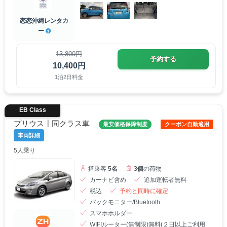
恋恋沖縄レンタカ
ー
13,800円
予約する
10,400円
1泊2日料金
EB Class
プリウス┃同クラス車
最安価格保障制度
クーポン自動適用
車両詳細
5人乗り
搭乗客
5名
3個
の荷物
カーナビ含め
追加運転者無料
税込
予約と同時に確定
バックモニター/Bluetooth
スマホホルダー
WIFIルーター(無制限)無料(２日以上ご利用