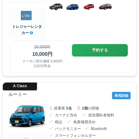
トレジャーレンタ
カー
20,000円
予約する
10,000円
クーポン割引価格 9,900円
1泊2日料金
A Class
ルーミー
車両詳細
搭乗客
5名
2個
の荷物
カーナビ含め
追加運転者無料
税込
免責補償含め
バックモニター
Bluetooth
スマートフォンホルダー