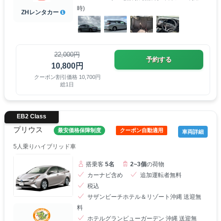
時)
ZHレンタカー
22,000円
予約する
10,800円
クーポン割引価格 10,700円
総1日
EB2 Class
プリウス
最安価格保障制度
クーポン自動適用
車両詳細
5人乗りハイブリッド車
搭乗客
5名
2~3個
の荷物
カーナビ含め
追加運転者無料
税込
サザンビーチホテル＆リゾート沖縄 送迎無
料
ホテルグランビューガーデン 沖縄 送迎無